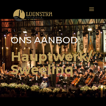
ONS AANBOD
Hauptwerk/
Sweelinq